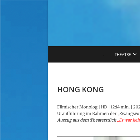
S
k
i
p
t
o
c
o
.
THEATRE
n
t
e
n
t
HONG KONG
Filmischer Monolog | HD | 12:14 min. | 20
Uraufführung im Rahmen der „Zwangsvor
Auszug aus dem Theaterstück
„Es war ke