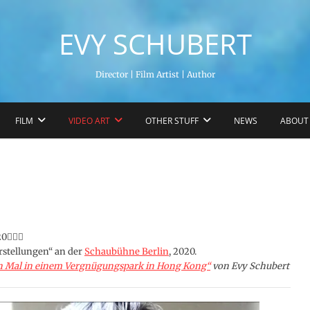
EVY SCHUBERT
Director | Film Artist | Author
FILM
VIDEO ART
OTHER STUFF
NEWS
ABOUT
20
🏌🏿‍♀️
stellungen“ an der
Schaubühne Berlin
, 2020.
in Mal in einem Vergnügungspark in Hong Kong“
von Evy Schubert