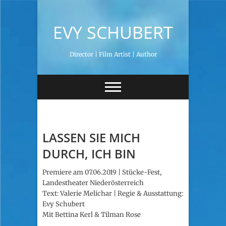
S
k
EVY SCHUBERT
i
p
t
Director | Film Artist | Author
o
c
o
n
t
e
n
t
LASSEN SIE MICH
DURCH, ICH BIN
Premiere am 07.06.2019 | Stücke-Fest,
Landestheater Niederösterreich
Text: Valerie Melichar | Regie & Ausstattung:
Evy Schubert
Mit Bettina Kerl & Tilman Rose