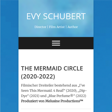
S
k
EVY SCHUBERT
i
p
t
Director | Film Artist | Author
o
c
o
n
t
e
n
t
THE MERMAID CIRCLE
(2020-2022)
Filmischer Dreiteiler bestehend aus „I’ve
Seen This Mermaid. 4 Real!“ (2020), „Dip-
Dye“ (2021) und „Blue Perfume
®️“ (2022)
Produziert von Melusine Productions
™