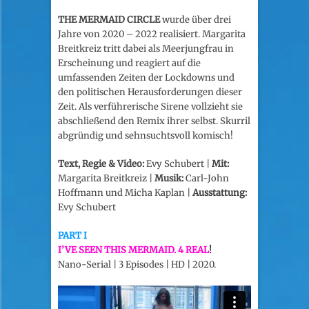
THE MERMAID CIRCLE
wurde über drei
Jahre von 2020 – 2022 realisiert. Margarita
Breitkreiz tritt dabei als Meerjungfrau in
Erscheinung und reagiert auf die
umfassenden Zeiten der Lockdowns und
den politischen Herausforderungen dieser
Zeit. Als verführerische Sirene vollzieht sie
abschließend den Remix ihrer selbst. Skurril
abgründig und sehnsuchtsvoll komisch!
Text, Regie & Video:
Evy Schubert |
Mit:
Margarita Breitkreiz |
Musik:
Carl-John
Hoffmann und Micha Kaplan |
Ausstattung:
Evy Schubert
PART I
I’VE SEEN THIS MERMAID. 4 REAL
!
Nano-Serial | 3 Episodes | HD | 2020.