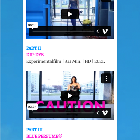
PART II
DIP-DYE
Experimentalfilm | 3:33 Min. | HD | 2021
.
PART III
BLUE PERFUME®️