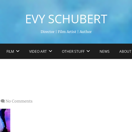
EVY SCHUBERT
Director | Film Artist | Author
FILM
VIDEO ART
OTHER STUFF
NEWS
ABOUT
No Comments