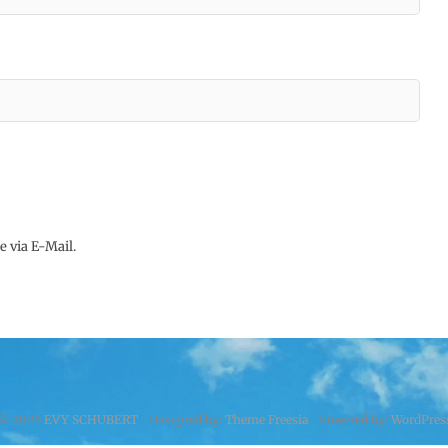
 via E-Mail.
© 2026
EVY SCHUBERT
| Designed by:
Theme Freesia
| Powered by:
WordPres