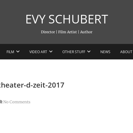
EVY SCHUBERT
Director | Film Artist | Author
FILM
VIDEO ART
OTHER STUFF
NEWS
ABOUT
theater-d-zeit-2017
No Comments