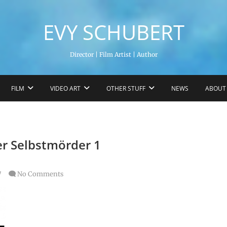
EVY SCHUBERT
Director | Film Artist | Author
FILM
VIDEO ART
OTHER STUFF
NEWS
ABOUT
er Selbstmörder 1
7
No Comments