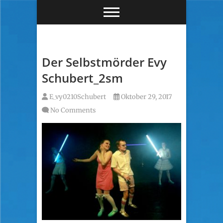
S
k
i
p
t
o
Der Selbstmörder Evy
c
Schubert_2sm
o
n
E_vy0210Schubert
Oktober 29, 2017
t
e
No Comments
n
t